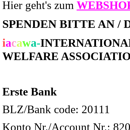
Hier geht's zum
WEBSHO
SPENDEN BITTE AN /
i
a
c
a
w
a
-
INTERNATIONA
WELFARE ASSOCIATI
Erste Bank
BLZ/Bank code:
20111
Konto Nr./Account Nr.:
820