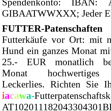
Spendenkonto:
IBAN:
GIBAATWWXXX; Jeder Euro 
FUTTER-Patenschaften
z
Futterkä
ufe vor Ort: m
it 
Hund ein ganzes Monat mit 
25.- EUR monatlich b
Monat hochwertiges
Leckerlies. Richten Sie I
i
a
c
a
w
a-
Futterpatens
AT102011182043304301