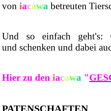
von
i
a
c
a
w
a
betreuten Tiers
Und so einfach geht's: 
und schenken und dabei au
Hier zu den
i
a
c
a
w
a
"
GES
PATENSCHAFTEN