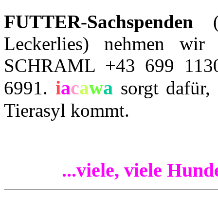
FUTTER-Sachspenden
(T
Leckerlies) nehmen wir 
SCHRAML +43 699 113
i
a
c
a
w
a
6991.
sorgt dafür, 
Tierasyl kommt.
...viele, viele Hun