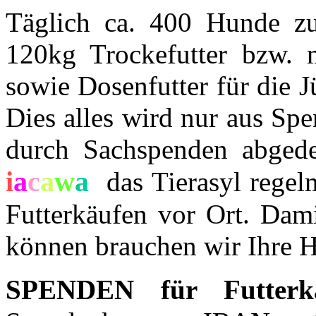
Täglich ca. 400 Hunde zu 
120kg Trockefutter bzw. 
sowie Dosenfutter für die J
Dies alles wird nur aus Spe
durch Sachspenden abgedec
i
a
c
a
w
a
das Tierasyl regel
Futterkäufen vor Ort. Dam
können brauchen wir Ihre H
SPENDEN für Futterk