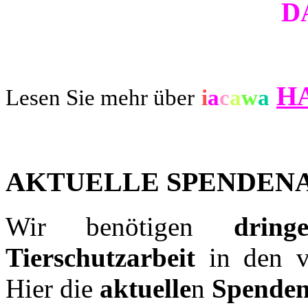
D
H
Lesen Sie mehr über
i
a
c
a
w
a
AKTUELLE SPENDEN
Wir benötigen
drin
Tierschutzarbeit
in den 
Hier die
aktuelle
n
Spenden