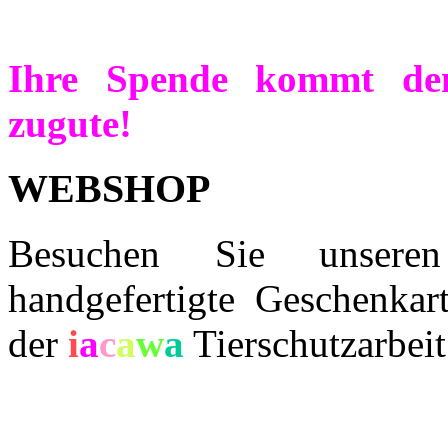
Ihre Spende kommt de
zugute!
WEBSHOP
Besuchen Sie unser
handgefertigte Geschenkar
der
i
a
c
a
w
a
Tierschutzarbeit