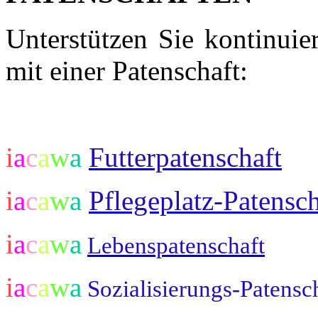
Unterstützen Sie kontinuie
mit einer Patenschaft:
i
a
c
a
w
a
Futterpatenschaft
i
a
c
a
w
a
Pflegeplatz-Patensch
i
a
c
a
w
a
Lebenspatenschaft
i
a
c
a
w
a
Sozialisierungs-Patensc