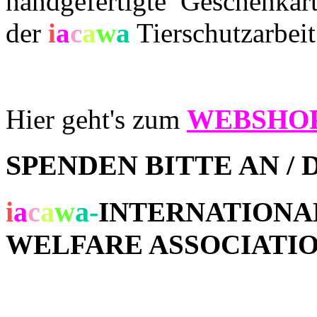
handgefertigte Geschenkar
der
i
a
c
a
w
a
Tierschutzarbeit
Hier geht's zum
WEBSHO
SPENDEN BITTE AN /
i
a
c
a
w
a
-
INTERNATIONA
WELFARE ASSOCIATI