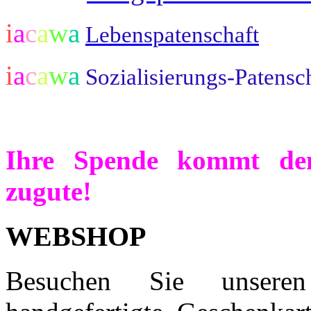
i
a
c
a
w
a
Lebenspatenschaft
i
a
c
a
w
a
Sozialisierungs-Patensc
Ihre Spende kommt de
zugute!
WEBSHOP
Besuchen Sie unser