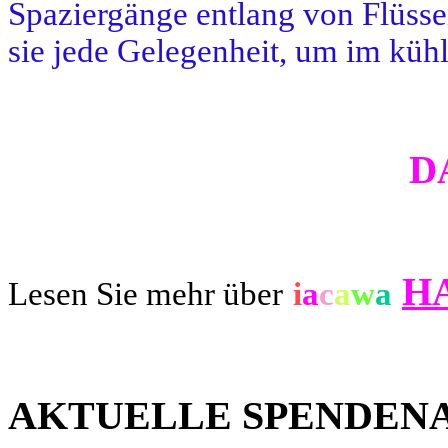
Spaziergänge entlang von Flüsse
sie jede Gelegenheit, um im kü
D
H
Lesen Sie mehr über
i
a
c
a
w
a
AKTUELLE SPENDEN