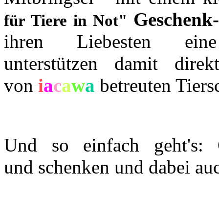
Geschenk
für Tiere in Not"
ihren Liebesten ei
unterstützen damit dir
von
i
a
c
a
w
a
betreuten Tiers
Und so einfach geht's: 
und schenken und dabei au