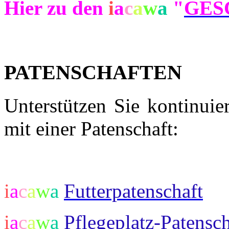
Hier zu den
i
a
c
a
w
a
"
GES
PATENSCHAFTEN
Unterstützen Sie kontinuie
mit einer Patenschaft:
i
a
c
a
w
a
Futterpatenschaft
i
a
c
a
w
a
Pflegeplatz-Patensch